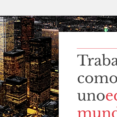
Trab
com
uno
e
mund