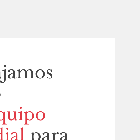
ajamos
o
quipo
ial
para